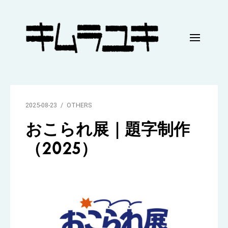
Skip
to
content
キ
ム
ラ
2025-08-23
OTHERS
ユ
おこられ展｜題字制作
キ
（2025）
｜
H
P