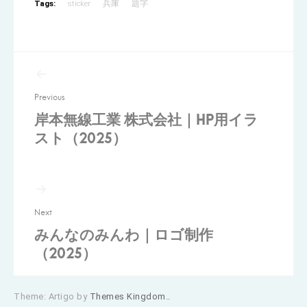
Tags:
sticker
兵庫
題字
投
稿
Previous
ナ
岸本無線工業 株式会社｜HP用イラ
ビ
スト（2025）
ゲ
ー
シ
ョ
Next
みんなのみんわ｜ロゴ制作
ン
（2025）
Theme: Artigo by
Themes Kingdom..