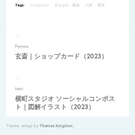
Tags:
simpletouch
まちなみ・建築
人物
熊本
投
稿
Previous
ナ
玄斎｜ショップカード（2023）
ビ
ゲ
ー
シ
Next
ョ
横町スタジオ ソーシャルコンポス
ト｜図解イラスト（2023）
ン
Theme: Artigo by
Themes Kingdom..