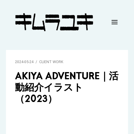
Skip
to
content
キ
ム
ラ
2024-05-24
CLIENT WORK
ユ
AKIYA ADVENTURE｜活
キ
動紹介イラスト
｜
（2023）
H
P