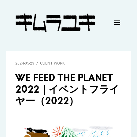
Skip
to
content
キ
ム
ラ
2024-05-23
CLIENT WORK
ユ
WE FEED THE PLANET
キ
2022｜イベントフライ
｜
ヤー（2022）
H
P