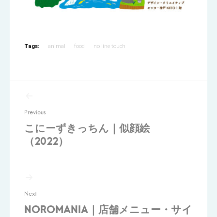
Tags:
animal
food
no line touch
投
稿
Previous
ナ
こにーずきっちん｜似顔絵
ビ
（2022）
ゲ
ー
シ
ョ
Next
NOROMANIA｜店舗メニュー・サイ
ン